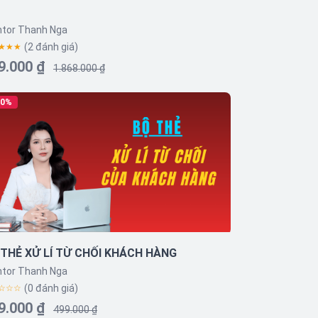
tor Thanh Nga
(2 đánh giá)
★★★
9.000 ₫
1.868.000 ₫
70%
 THẺ XỬ LÍ TỪ CHỐI KHÁCH HÀNG
tor Thanh Nga
(0 đánh giá)
☆☆☆
9.000 ₫
499.000 ₫