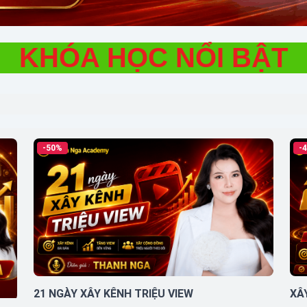
KHÓA HỌC NỔI BẬT
-50%
-
21 NGÀY XÂY KÊNH TRIỆU VIEW
XÂ