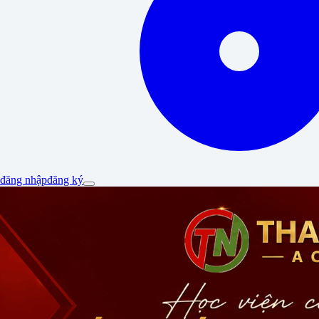
đăng nhập
đăng ký