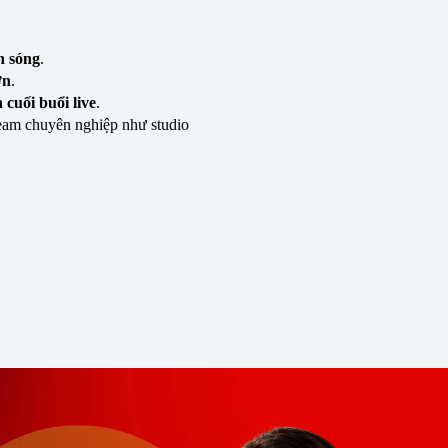
n sóng
.
ơn
.
cuối buổi live
.
ream chuyên nghiệp như studio