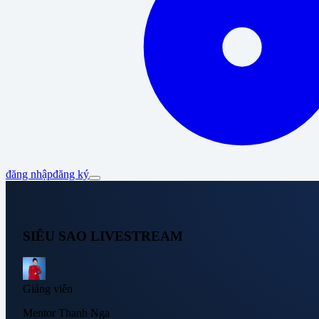
đăng nhập
đăng ký
SIÊU SAO LIVESTREAM
Giảng viên
Mentor Thanh Nga