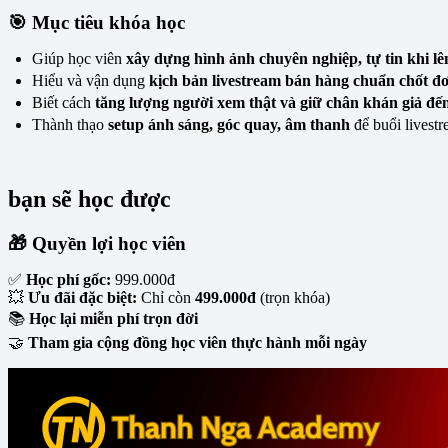
🎯 Mục tiêu khóa học
Giúp học viên
xây dựng hình ảnh chuyên nghiệp, tự tin khi lê
Hiểu và vận dụng
kịch bản livestream bán hàng chuẩn chốt đ
Biết cách
tăng lượng người xem thật và giữ chân khán giả đến 
Thành thạo
setup ánh sáng, góc quay, âm thanh
để buổi livest
bạn sẽ học được
🎁 Quyền lợi học viên
✅
Học phí gốc:
999.000đ
💥
Ưu đãi đặc biệt:
Chỉ còn
499.000đ
(trọn khóa)
📚
Học lại miễn phí trọn đời
🤝
Tham gia cộng đồng học viên thực hành mỗi ngày