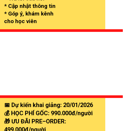
* Cập nhật thông tin
* Góp ý, khám kênh
cho học viên
📅 Dự kiến khai giảng: 20/01/2026
💰 HỌC PHÍ GỐC: 990.000đ/người
🎁 ƯU ĐÃI PRE–ORDER:
499.000đ/người