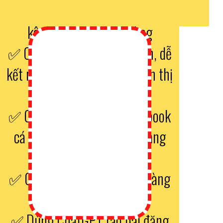
CHẾ / TUYỆT ĐỐI CẤM khi xây
kênh Facebook bán hàng
✅ Cách đăng bài tăng uy tín, dễ
kết nối với người lạ, tăng hiển thị
bài viết
✅ Cải thiện tương tác Facebook
cá nhân để chuẩn bị bán hàng
lâu dài
✅ Quay & dựng video bán hàng
trên Facebook cá nhân
✅ Dùng ChatGPT tạo bài đăng