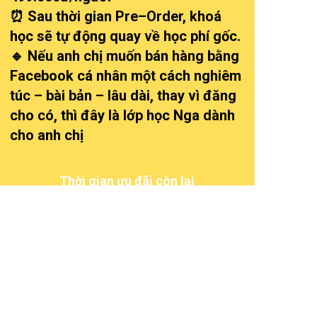
⏰ Sau thời gian Pre–Order, khoá
học sẽ tự động quay về học phí gốc.
🔹 Nếu anh chị muốn bán hàng bằng
Facebook cá nhân một cách nghiêm
túc – bài bản – lâu dài, thay vì đăng
cho có, thì đây là lớp học Nga dành
cho anh chị
Thời gian ưu đãi còn lại
20
19
59
52
Ngày
Giờ
Phút
Giây
HẾT THỜI GIAN PRE-ORDER, KHÓA