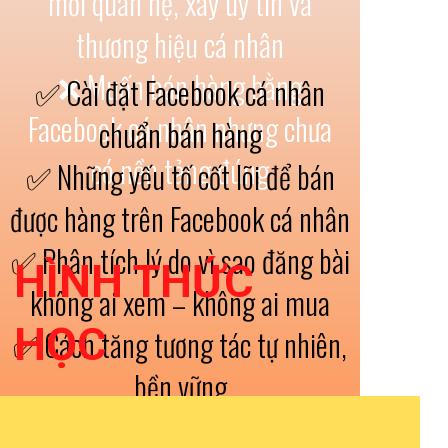
mối quan hệ, xây uy tín và
thương hiệu cá nhân
❌ Muốn bán hàng bằng
✅ Cài đặt Facebook cá nhân
Facebook cá nhân nhưng chưa
chuẩn bán hàng
có nền tảng đúng
✅ Những yếu tố cốt lõi để bán
được hàng trên Facebook cá nhân
✅ Phân tích lý do vì sao đăng bài
HÌNH THỨC
không ai xem – không ai mua
HỌC
✅ Cách tăng tương tác tự nhiên,
bền vững
✅ Các từ ngữ và nội dung HẠN